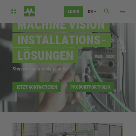
LOGIN
DE
MACHINE VISION
INSTALLATIONS­
LÖSUNGEN
Stop wiring, simply plug in
JETZT KONTAKTIEREN
PRODUKTPORTFOLIO