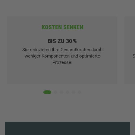
KOSTEN SENKEN
BIS ZU 30 %
Sie reduzieren Ihre Gesamtkosten durch
weniger Komponenten und optimierte
S
Prozesse.
01
02
03
04
05
06