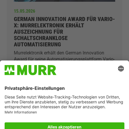
15.05.2026
GERMAN INNOVATION AWARD FÜR VARIO-
X: MURRELEKTRONIK ERHÄLT
AUSZEICHNUNG FÜR
SCHALTSCHRANKLOSE
AUTOMATISIERUNG
Murrelektronik erhält den German Innovation
Award für seine Automatisierungsplattform Vario-
X in der Kategorie „Excellence in Business-to-
Business – Electronic Technologies“.
Ausgezeichnet wurde ein Ansatz, der industrielle
Automatisierung konsequent neu denkt:
schaltschranklos, modular und direkt dezentral an
der Maschine umgesetzt.
ERFAHREN SIE MEHR