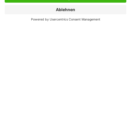
07.04.2026
INTERPACK 2026: MURRELEKTRONIK
ZEIGT DEZENTRALE AUTOMATISIERUNG
FÜR DIE VERPACKUNGSINDUSTRIE
Auf der interpack 2026 in Düsseldorf präsentiert
Murrelektronik (Halle 16, Stand C42) dezentrale
Ansätze für die Automatisierung von
Verpackungsmaschinen. Im Fokus stehen
modulare Systeme, digitale Services und Plug &