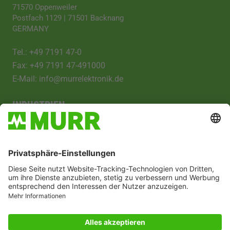
71570 Oppenweiler
Postfach 1129 | 71501 Backnang
GERMANY
Tel.: +49 7191 47-0
Fax: +49 7191 47-491000
E-Mail: info@murrelektronik.de
INDUSTRIEN
Automotive
Werkzeugmaschinen
Packaging
Intralogistik
Erneuerbare Energien
Food & Beverage
Mobile Applications