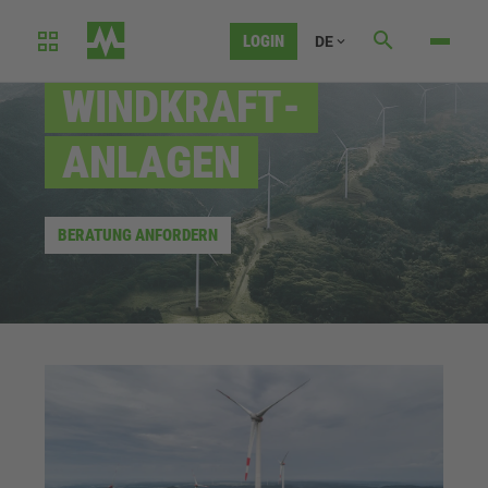
LOGIN
DE
AUTOMATISIERUNGSLÖSUNGEN FÜR
WIND­KRAFT­
ANLAGEN
BERATUNG ANFORDERN