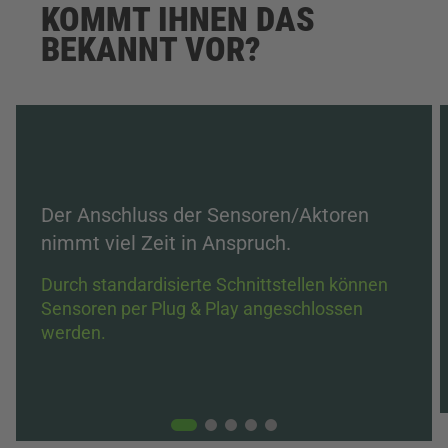
KOMMT IHNEN ­­DAS
BEKANNT VOR?
Der Anschluss der Sensoren/Aktoren
nimmt viel Zeit in Anspruch.
Durch standardisierte Schnittstellen können
Sensoren per Plug & Play angeschlossen
werden.
01
02
03
04
05